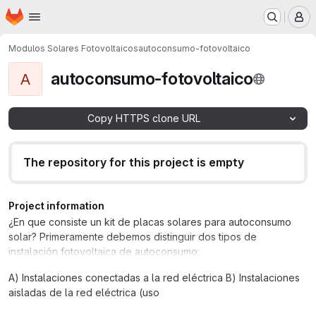
Homepage
Skip to main content
M
Modulos Solares Fotovoltaicos
autoconsumo-fotovoltaico
autoconsumo-fotovoltaico
A
Copy HTTPS clone URL
The repository for this project is empty
Project information
¿En que consiste un kit de placas solares para autoconsumo
solar? Primeramente debemos distinguir dos tipos de
instalación fotovoltaica de autoconsumo:
A) Instalaciones conectadas a la red eléctrica B) Instalaciones
aisladas de la red eléctrica (uso